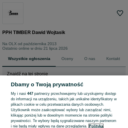
PPH TIMBER Dawid Wojtasik
Na OLX od
października 2013
Ostatnio online w dniu 21 lipca 2026
Wszystkie ogłoszenia
Oceny
O nas
Kontakt
Znajdź na tej stronie
Dbamy o Twoją prywatność
My i nasi
447
partnerzy przechowujemy lub uzyskujemy dostęp
Wybierz kategorię
do informacji na urządzeniu, takich jak unikalne identyfikatory w
plikach cookie w celu przetwarzania danych osobowych.
ZNALEŹLIŚMY 0
Sortowanie
Opcje przeglądania
Użytkownik może zaakceptować wybory lub zarządzać nimi,
OGŁOSZEŃ
klikając poniżej lub w dowolnym momencie na stronie polityki
prywatności. Te wybory będą sygnalizowane naszym partnerom
i nie będą miały wpływu na dane przeglądania.
Polityka